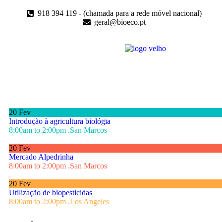
918 394 119 - (chamada para a rede móvel nacional)
geral@bioeco.pt
20
Fev
Introdução à agricultura biológia
8:00am to 2:00pm
.
San Marcos
20
Fev
Mercado Alpedrinha
8:00am to 2:00pm
.
San Marcos
20
Fev
Utilização de biopesticidas
8:00am to 2:00pm
.
Los Angeles